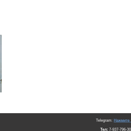
Telegram:
Нажмите 
Тел:
7-937-796-30