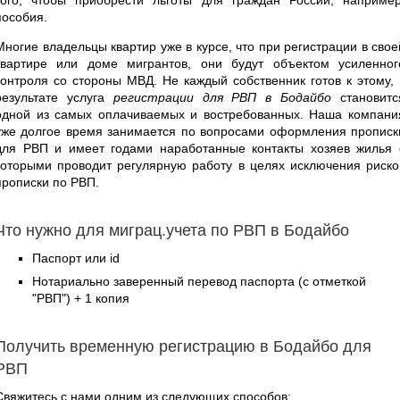
пособия.
Многие владельцы квартир уже в курсе, что при регистрации в свое
квартире или доме мигрантов, они будут объектом усиленног
контроля со стороны МВД. Не каждый собственник готов к этому, 
результате услуга
регистрации для РВП в Бодайбо
становитс
одной из самых оплачиваемых и востребованных. Наша компани
уже долгое время занимается по вопросами оформления прописк
для РВП и имеет годами наработанные контакты хозяев жилья 
которыми проводит регулярную работу в целях исключения риско
прописки по РВП.
Что нужно для миграц.учета по РВП в Бодайбо
Паспорт или id
Нотариально заверенный перевод паспорта (с отметкой
"РВП") + 1 копия
Получить временную регистрацию в Бодайбо для
РВП
Свяжитесь с нами одним из следующих способов: