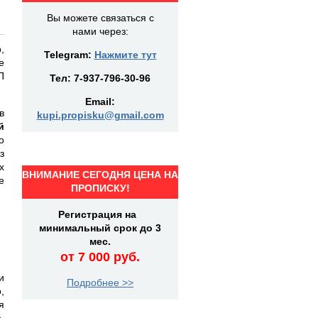
Вы можете связаться с
нами через:
,
Telegram:
Нажмите тут
е
П
Тел:
7-937-796-30-96
Email:
в
kupi.propisku@gmail.com
й
о
з
х
ВНИМАНИЕ СЕГОДНЯ ЦЕНА НА
е
ПРОПИСКУ!
Регистрация на
минимальный срок до 3
мес.
от 7 000 руб.
и
Подробнее >>
,
я
,