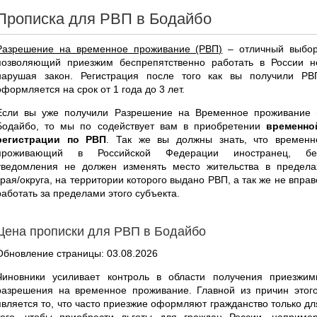
Прописка для РВП в Бодайбо
Разрешение на временное проживание (РВП)
– отличный выбор
позволяющий приезжим беспрепятственно работать в России н
нарушая закон. Регистрация после того как вы получили РВ
оформляется на срок от 1 года до 3 лет.
Если вы уже получили Разрешение на Временное проживание 
Бодайбо, то мы по содействует вам в приобретении
временно
регистрации по РВП
. Так же вы должны знать, что временн
проживающий в Российской Федерации иностранец, бе
уведомления не должен изменять место жительства в предела
края/округа, на территории которого выдано РВП, а так же не вправ
работать за пределами этого субъекта.
Цена прописки для РВП в Бодайбо
Обновление страницы: 03.08.2026
Чиновники усиливает контроль в области получения приезжим
разрешения на временное проживание. Главной из причин этого
является то, что часто приезжие оформляют гражданство только дл
того, чтобы приобрести льготы для граждан России, например